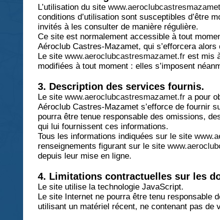
L’utilisation du site
www.aeroclubcastresmazamet
conditions d’utilisation sont susceptibles d’être 
invités à les consulter de manière régulière.
Ce site est normalement accessible à tout moment 
Aéroclub Castres-Mazamet, qui s’efforcera alors d
Le site
www.aeroclubcastresmazamet.fr
est mis à
modifiées à tout moment : elles s’imposent néanmoi
3. Description des services fournis.
Le site
www.aeroclubcastresmazamet.fr
a pour ob
Aéroclub Castres-Mazamet s’efforce de fournir su
pourra être tenue responsable des omissions, des i
qui lui fournissent ces informations.
Tous les informations indiquées sur le site
www.ae
renseignements figurant sur le site
www.aeroclub
depuis leur mise en ligne.
4. Limitations contractuelles sur les 
Le site utilise la technologie JavaScript.
Le site Internet ne pourra être tenu responsable de
utilisant un matériel récent, ne contenant pas de 