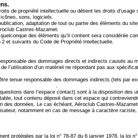
ons.
ts de propriété intellectuelle ou détient les droits d’usage 
cônes, sons, logiciels.
ublication, adaptation de tout ou partie des éléments du site
 Aéroclub Castres-Mazamet.
un quelconque des éléments qu’il contient sera considérée co
2 et suivants du Code de Propriété Intellectuelle.
ponsable des dommages directs et indirects causés au matéri
e l’utilisation d’un matériel ne répondant pas aux spécificati
tre tenue responsable des dommages indirects (tels par ex
oclubcastresmazamet.fr
.
 questions dans l’espace contact) sont à la disposition des
able, tout contenu déposé dans cet espace qui contreviendrai
ction des données. Le cas échéant, Aéroclub Castres-Mazamet
tilisateur, notamment en cas de message à caractère raciste,
t protégées par la loi n° 78-87 du 6 janvier 1978, la loi n° 