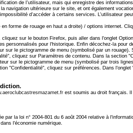
tification de l’utilisateur, mais qui enregistre des information
r la navigation ultérieure sur le site, et ont également vocat
l’impossibilité d’accéder à certains services. L’utilisateur pe
 en forme de rouage en haut a droite) / options internet. Cli
 cliquez sur le bouton Firefox, puis aller dans l'onglet Optio
es personnalisés pour l'historique. Enfin décochez-la pour d
teur sur le pictogramme de menu (symbolisé par un rouage). 
lité", cliquez sur Paramètres de contenu. Dans la section "
teur sur le pictogramme de menu (symbolisé par trois ligne
on "Confidentialité", cliquez sur préférences. Dans l'onglet 
idiction.
.aeroclubcastresmazamet.fr
est soumis au droit français. Il 
par la loi n° 2004-801 du 6 août 2004 relative à l'informatiq
e dans l'économie numérique.