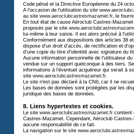
Code pénal et la Directive Européenne du 24 octo
A l'occasion de l'utilisation du site
www.aeroclubc
au site
www.aeroclubcastresmazamet.fr
, le fourn
En tout état de cause Aéroclub Castres-Mazamet ne
proposés par le site
www.aeroclubcastresmazame
lui-même à leur saisie. Il est alors précisé à l'util
Conformément aux dispositions des articles 38 et su
dispose d’un droit d’accès, de rectification et d
d’une copie du titre d’identité avec signature du t
Aucune information personnelle de l'utilisateur du
vendue sur un support quelconque à des tiers. Se
informations à l'éventuel acquéreur qui serait à s
site
www.aeroclubcastresmazamet.fr
.
Le site n'est pas déclaré à la CNIL car il ne recue
Les bases de données sont protégées par les dispos
juridique des bases de données.
8. Liens hypertextes et cookies.
Le site
www.aeroclubcastresmazamet.fr
contient 
Castres-Mazamet. Cependant, Aéroclub Castres-Maz
aucune responsabilité de ce fait.
La navigation sur le site
www.aeroclubcastresmaz