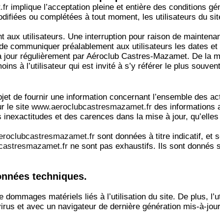
.fr
implique l’acceptation pleine et entière des conditions gén
modifiées ou complétées à tout moment, les utilisateurs du si
aux utilisateurs. Une interruption pour raison de maintenan
e communiquer préalablement aux utilisateurs les dates et h
 jour régulièrement par Aéroclub Castres-Mazamet. De la m
ns à l’utilisateur qui est invité à s’y référer le plus souve
jet de fournir une information concernant l’ensemble des acti
r le site
www.aeroclubcastresmazamet.fr
des informations a
nexactitudes et des carences dans la mise à jour, qu’elles s
roclubcastresmazamet.fr
sont données à titre indicatif, et 
castresmazamet.fr
ne sont pas exhaustifs. Ils sont donnés 
données techniques.
 dommages matériels liés à l’utilisation du site. De plus, l’u
virus et avec un navigateur de dernière génération mis-à-jou