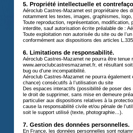
5. Propriété intellectuelle et contrefaç
Aéroclub Castres-Mazamet est propriétaire des droi
notamment les textes, images, graphismes, logo, i
Toute reproduction, représentation, modification, p
interdite, sauf autorisation écrite préalable de :
Toute exploitation non autorisée du site ou de l’
conformément aux dispositions des articles L.335-
6. Limitations de responsabilité.
Aéroclub Castres-Mazamet ne pourra être tenue res
www.aeroclubcastresmazamet.fr, et résultant soit d
bug ou d’une incompatibilité.
Aéroclub Castres-Mazamet ne pourra également ê
chance) consécutifs à l’utilisation du site
www.aer
Des espaces interactifs (possibilité de poser des
le droit de supprimer, sans mise en demeure préal
particulier aux dispositions relatives à la prote
cause la responsabilité civile et/ou pénale de l’u
soit le support utilisé (texte, photographie…).
7. Gestion des données personnelles.
En France, les données personnelles sont notammen