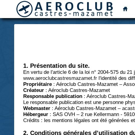
1. Présentation du site.
En vertu de l'article 6 de la loi n° 2004-575 du 21
www.aeroclubcastresmazamet.fr
l'identité des di
Propriétaire
: Aéroclub Castres-Mazamet – Assoc
Créateur
: Aéroclub Castres-Mazamet
Responsable publication
: Aéroclub Castres-M
Le responsable publication est une personne phy
Webmaster
: Aéroclub Castres-Mazamet –
acas
Hébergeur
: SAS OVH – 2 rue Kellermann - 5910
Crédits : les mentions légales ont été générées e
2. Conditions générales d’utilisation d