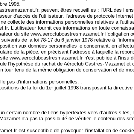
bre 1995.
astresmazamet.fr
, peuvent êtres recueillies : l'URL des liens
isseur d'accès de l'utilisateur, l'adresse de protocole Internet (
 collecte des informations personnelles relatives à l'utilis
t.fr
. L'utilisateur fournit ces informations en toute connai
isateur du site
www.aeroclubcastresmazamet.fr
l’obligation 
ivants de la loi 78-17 du 6 janvier 1978 relative à l’informati
’opposition aux données personnelles le concernant, en effe
itulaire de la pièce, en précisant l’adresse à laquelle la répo
 site
www.aeroclubcastresmazamet.fr
n'est publiée à l'insu 
ule l'hypothèse du rachat de Aéroclub Castres-Mazamet et de
on tour tenu de la même obligation de conservation et de modi
ille pas d'informations personnelles. .
itions de la loi du 1er juillet 1998 transposant la directive
un certain nombre de liens hypertextes vers d’autres sites, 
amet n’a pas la possibilité de vérifier le contenu des sit
amet.fr
est susceptible de provoquer l’installation de cookie(